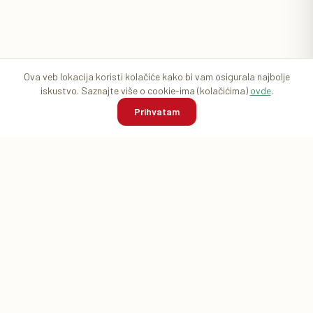
Ova veb lokacija koristi kolačiće kako bi vam osigurala najbolje
iskustvo. Saznajte više o cookie-ima (kolačićima)
ovde
.
Prihvatam
Početna
Pretraga
Korpa
Prijava