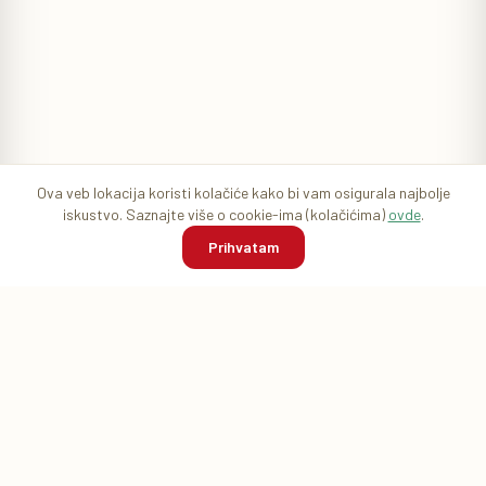
Ova veb lokacija koristi kolačiće kako bi vam osigurala najbolje
iskustvo. Saznajte više o cookie-ima (kolačićima)
ovde
.
Prihvatam
Početna
Pretraga
Korpa
Prijava