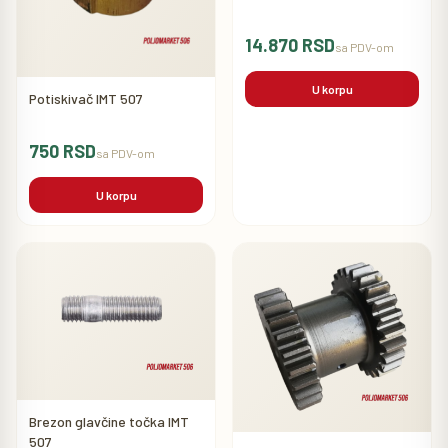
14.870 RSD
sa PDV-om
U korpu
Potiskivač IMT 507
750 RSD
sa PDV-om
U korpu
Brezon glavčine točka IMT
507