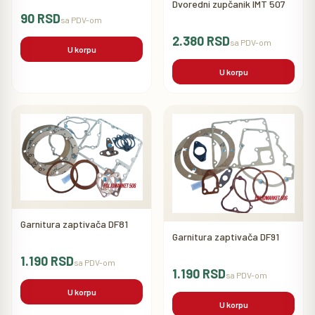
Dvoredni zupčanik IMT 507
90 RSD
sa PDV-om
2.380 RSD
sa PDV-om
U korpu
U korpu
Garnitura zaptivača DF81
Garnitura zaptivača DF91
1.190 RSD
sa PDV-om
1.190 RSD
sa PDV-om
U korpu
U korpu