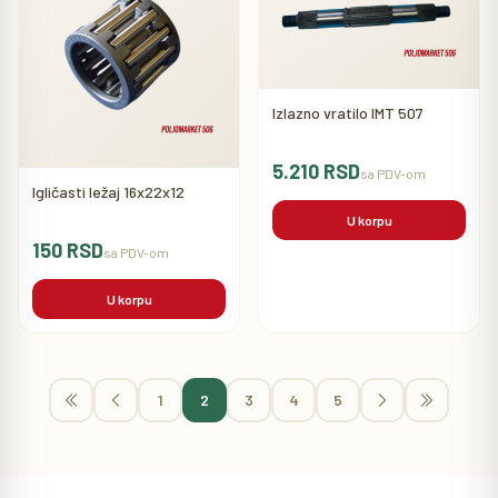
Izlazno vratilo IMT 507
5.210 RSD
sa PDV-om
Igličasti ležaj 16x22x12
U korpu
150 RSD
sa PDV-om
U korpu
1
2
3
4
5