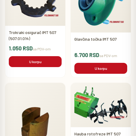
Trokraki osigurač IMT 507
(507.01.014)
Glavčina točka IMT 507
1.050 RSD
sa PDV-om
6.700 RSD
sa PDV-om
U korpu
U korpu
Hauba rotofreze IMT 507