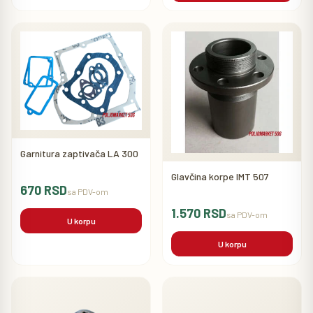
Garnitura zaptivača LA 300
Glavčina korpe IMT 507
670 RSD
sa PDV-om
1.570 RSD
sa PDV-om
U korpu
U korpu