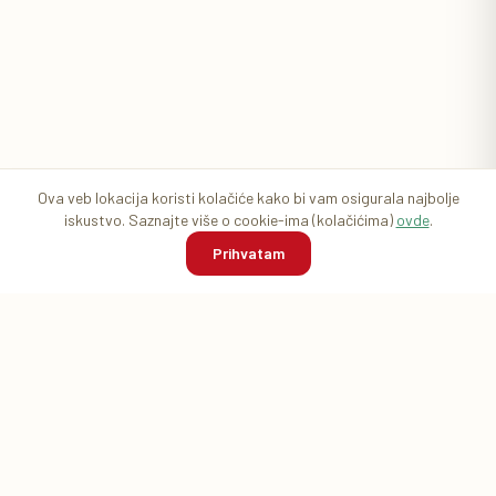
Ova veb lokacija koristi kolačiće kako bi vam osigurala najbolje
iskustvo. Saznajte više o cookie-ima (kolačićima)
ovde
.
Prihvatam
Početna
Pretraga
Korpa
Prijava