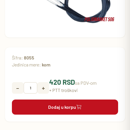
Šifra:
8055
Jedinica mere:
kom
420 RSD
sa PDV-om
−
+
+ PTT troškovi
Dodaj u korpu